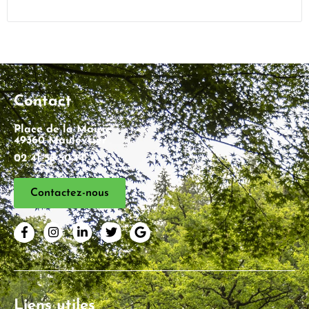
Contact
Place de la Mairie
49360 Maulévrier
02 41 55 50 14
Contactez-nous
Liens utiles