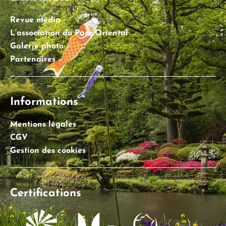
Revue média
L’association du Parc Oriental
Galerie photo
Partenaires
Informations
Mentions légales
CGV
Gestion des cookies
Certifications