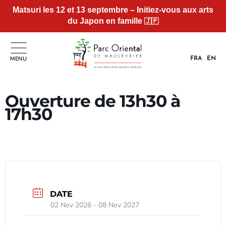
Matsuri les 12 et 13 septembre – Initiez-vous aux arts
du Japon en famille
🇯🇵
MENU
FRA
EN
Ouverture de 13h30 à
17h30
DATE
02 Nov 2026
- 08 Nov 2027