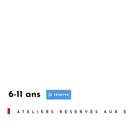
Correction
Support
support
pédagogique
pédagogique
6-11 ans
Je réserve
ATELIERS RÉSERVÉS AUX 