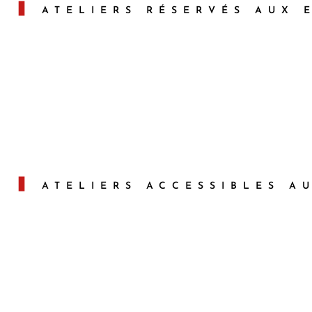
ATELIERS RÉSERVÉS AUX 
Été :
Printemps :
Au fil des
Au fil des
Kisetsu
Kisetsu
Durée : 1h30 / Tarif : 7 €
Durée : 1h30 / Tarif : 7 €
Du 22 juin au 23
Du 12 mars au 21 juin
septembre
ATELIERS ACCESSIBLES A
Rempotage
Jardin tableau