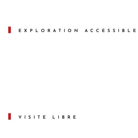
Durée : 1h / Tarif : 7 €
Durée : 1h30 / Tarif : 7 €
EXPLORATION ACCESSIBLE
Éveil au Parc
Durée : 1h30 / Tarif : 5.50€
VISITE LIBRE