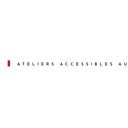
Initiation
Au gré des Oto
manga
Durée : 1h30 / Tarif : 7€
Durée : 1h30 / Tarif : 7€
ATELIERS ACCESSIBLES A
Bambou & Torii
Art floral
Hors été
Durée : 1h30
/ Tarif : 7 €
Durée : 1h30
/ Tarif : 7 €