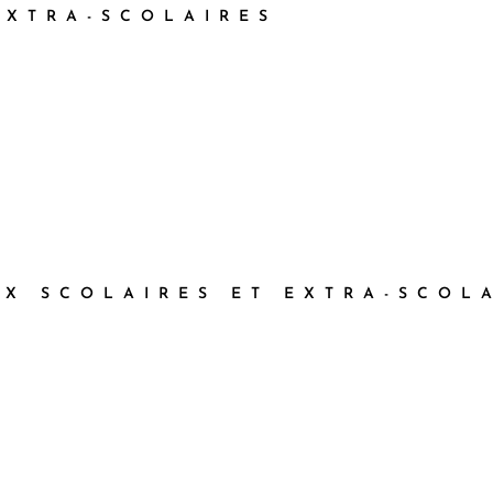
EXTRA-SCOLAIRES
Automne :
Au fil des
Kisetsu
Durée : 1h30 / Tarif : 7 €
Du 24 septembre au 15
novembre
UX SCOLAIRES ET EXTRA-SCOL
5 sens dans le
Land'Art
jardin d'éveil