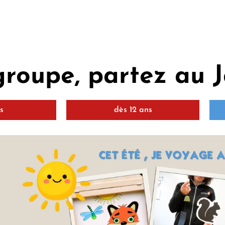
groupe, partez au J
ns
dès 12 ans