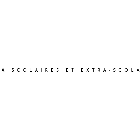
UX SCOLAIRES ET EXTRA-SCOL
Bonsaï
Haïkus
Durée : 1h30
/ Tarif : 9.50€
Durée : 1h30
/ Tarif : 7 €