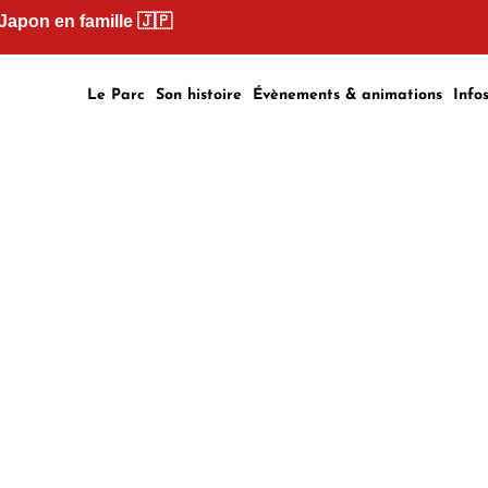
 Japon en famille
🇯🇵
Le Parc
Son histoire
Évènements & animations
Info
ra-scolaires
CCUEIL
|
EXTRA-SCOLAIRES