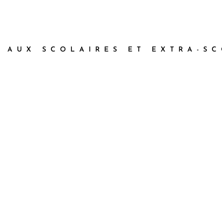
Durée : 1h30 / Tarif : 7 €
Durée : 1h30 / Tarif : 7 €
 AUX SCOLAIRES ET EXTRA-S