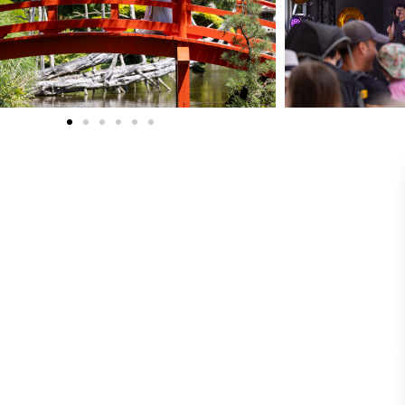
 utiles
Informations
Certifi
 média
Mentions légales
ciation du Parc Oriental
CGV
e photo
Gestion des cookies