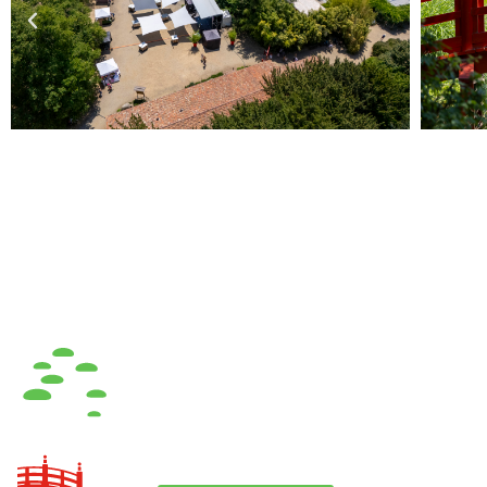
Liens
Contact
Revue
Place de la Mairie
49360 Maulévrier
L’asso
02 41 55 50 14
Galeri