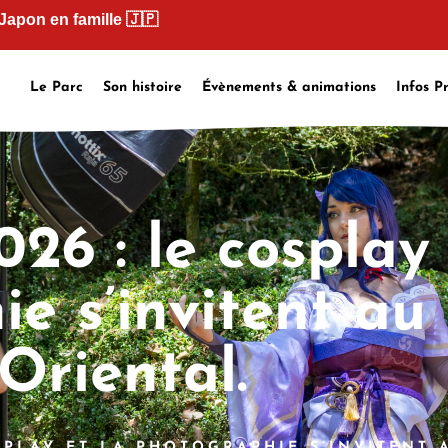
 Japon en famille
🇯🇵
Le Parc
Son histoire
Évènements & animations
Infos P
26 : le cosplay 
e s’invitent au
Oriental.
SPLAY ET LA PHOTOGRAPHIE S’INVITENT 