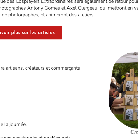
gue des Cosplayers Extraordinaires sera également de retour pou
hotographes Antony Gomes et Axel Clergeau, qui mettront en vale
 de photographes, et animeront des ateliers.
voir plus sur les artistes
ira artisans, créateurs et commerçants
de la journée.
©m
ec des passionnés et de découvrir