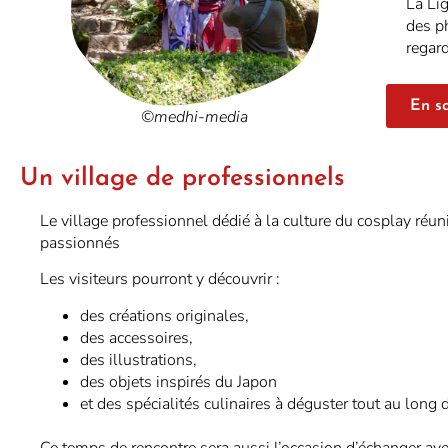
La Li
des p
regard
En sa
©medhi-media
Un village de professionnels
Le village professionnel dédié à la culture du cosplay réun
passionnés
Les visiteurs pourront y découvrir :
des créations originales,
des accessoires,
des illustrations,
des objets inspirés du Japon
et des spécialités culinaires à déguster tout au long 
Ce temps de rencontre sera aussi l’occasion d’échanger av