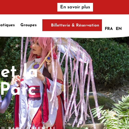
En savoir plus
ratiques
Groupes
Billetterie & Réservation
FRA
EN
et la
 Parc
AU PARC ORIENTAL.