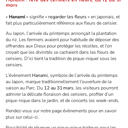
Hanami : fête des cerisiers en fleurs, du 12 au 31
mars
«
Hanami
»
signifie «
regarder les fleurs
» en japonais, et
fait plus particulièrement référence aux fleurs de cerisier.
Au Japon, l’arrivée du printemps annonçait la plantation
du riz. Les fermiers avaient pour habitude de déposer des
offrandes aux Dieux pour protéger les récoltes, et l’on
croyait que les divinités se cachaient dans les fleurs de
cerisiers.
D’ici tient la tradition de pique-niquer sous les
cerisiers.
L’évènement
Hanami
, symbole de l’arrivée du printemps
au Japon, marque traditionnellement l’ouverture de la
saison au Parc. Du
12 au 31 mars
, les visiteurs pourront
admirer la délicate floraison des cerisiers, profiter d’un
pique-nique dans le jardin, et de concerts les week-ends.
Rendez-vous sur notre page évènements
pour en savoir
plus sur celui-ci.
Possibilité de réserver un pique-nique traiteurs pour les