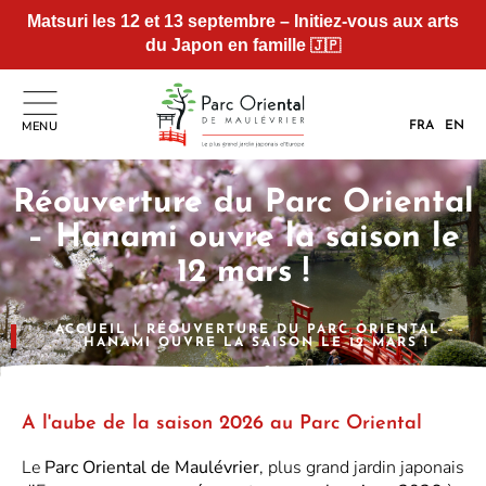
Matsuri les 12 et 13 septembre – Initiez-vous aux arts
du Japon en famille
🇯🇵
MENU
FRA
EN
Réouverture du Parc Oriental
– Hanami ouvre la saison le
12 mars !
ACCUEIL
|
RÉOUVERTURE DU PARC ORIENTAL –
HANAMI OUVRE LA SAISON LE 12 MARS !
A l'aube de la saison 2026 au Parc Oriental
Le
Parc Oriental de Maulévrier
, plus grand jardin japonais