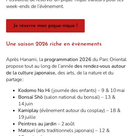
week-ends de l’évènement.
Je réserve mon pique-nique !
Une saison 2026 riche en évènements
Après Hanami, la
programmation 2026
du Parc Oriental
propose tout au long de l’année
des rendez‑vous autour
de la culture japonaise,
des arts, de la nature et du
partage :
Kodomo No Hi
(journée des enfants) – 9 & 10 mai
Bonsaï Shō
(salon national du bonsaï) – 13 &
14 juin
Kamiplay
(évènement autour du cosplay) – 18 &
19 juille
Peintres au jardin
– 2 août
Matsuri
(arts traditionnels japonais) – 12 &